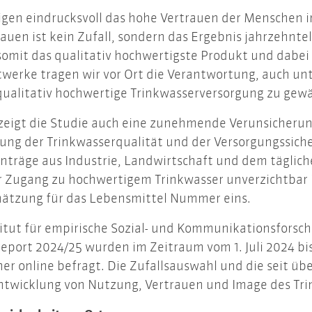
igen eindrucksvoll das hohe Vertrauen der Menschen in
rauen ist kein Zufall, sondern das Ergebnis jahrzehnt
somit das qualitativ hochwertigste Produkt und dabei
twerke tragen wir vor Ort die Verantwortung, auch u
d qualitativ hochwertige Trinkwasserversorgung zu gewä
eigt die Studie auch eine zunehmende Verunsicherung
ung der Trinkwasserqualität und der Versorgungssich
träge aus Industrie, Landwirtschaft und dem tägliche
er Zugang zu hochwertigem Trinkwasser unverzichtbar i
chätzung für das Lebensmittel Nummer eins.
itut für empirische Sozial- und Kommunikationsforschu
eport 2024/25 wurden im Zeitraum vom 1. Juli 2024 bi
r online befragt. Die Zufallsauswahl und die seit übe
ntwicklung von Nutzung, Vertrauen und Image des Tri