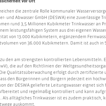
icherheit vor Ort
reichen die zentrale Rolle kommunaler Wasserversorge
ser- und Abwasser GmbH (DESWA) eine zuverlässige Tr
nehmen rund 3,5 Millionen Kubikmeter Trinkwasser an 
einem leistungsfähigen System aus drei eigenen Wass
zität von 13.000 Kubikmetern, ergänzendem Fernwas
volumen von 36.000 Kubikmetern. Damit ist auch in S
 zu den am strengsten kontrollierten Lebensmitteln. E
wV), die auf den Richtlinien der Weltgesundheitsorga
 Die Qualitätsüberwachung erfolgt durch zertifizierte
dass den Bürgerinnen und Bürgern jederzeit ein hochwe
von der DESWA gelieferte Leitungswasser eignet sich h
ufbereitet und regelmäßig kontrolliert und kann aufg
Als alltägliches Trinkwasser ist es zudem praktisch,
ortwege auskommt.