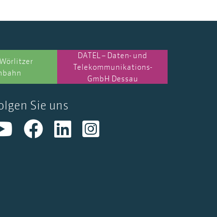
DATEL – Daten- und
Wörlitzer
Telekommunikations-
nbahn
GmbH Dessau
olgen Sie uns