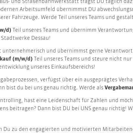
 Bus- und Straßenbahnwerkstatt trägst DU täglich daz
 modernen Arbeitsumfeld übernimmst DU abwechslungs
erer Fahrzeuge. Werde Teil unseres Teams und gestalt
/w/d)
Teil unseres Teams und übernimm Verantwortung
r Stadtwerke Dessau!
st unternehmerisch und übernimmst gerne Verantwort
nkauf (m/w/d)
Teil unseres Teams und steure nicht nur
entwicklung unseres Einkaufsbereichs!
rgabeprozessen, verfügst über ein ausgeprägtes Verha
 bist du bei uns genau richtig. Werde als
Vergabeman
ntrolling, hast eine Leidenschaft für Zahlen und möc
s beitragen? Dann bist DU bei UNS genau richtig! We
h Du zu den engagierten und motivierten Mitarbeiten