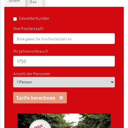
Strom
Gas
Gewerbe Kunden
Ihre Postleitzahl:
Ihr Jahresverbrauch:
Anzahl der Personen:
Tarife berechnen