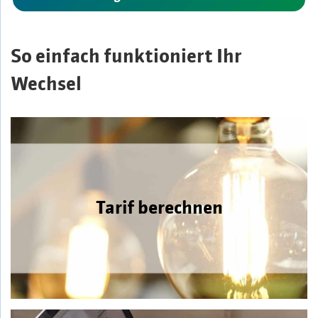
So einfach funktioniert Ihr
Wechsel
Tarif berechnen
Tarif berechnen
Geben Sie einfach Ihre Postleitzahl und Ihren
Verbrauch ein.