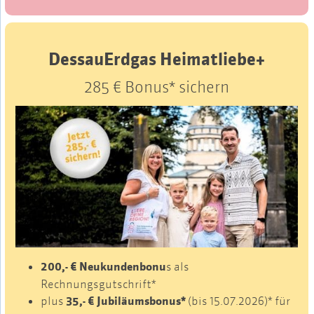
DessauErdgas Heimatliebe+
285 € Bonus* sichern
200,- € Neukundenbonu
s als
Rechnungsgutschrift*
plus
35,- € Jubiläumsbonus*
(bis 15.07.2026)* für